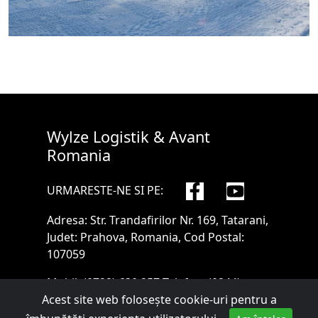
Wylze Logistik & Avant
Romania
URMARESTE-NE SI PE:
Adresa: Str. Trandafirilor Nr. 169, Tatarani,
Judet: Prahova, Romania, Cod Postal:
107059
Mobil:
(0722) 630.257
Telefon:
(0244)
592.885
Email:
sales@wylze.ro
Acest site web folosește cookie-uri pentru a