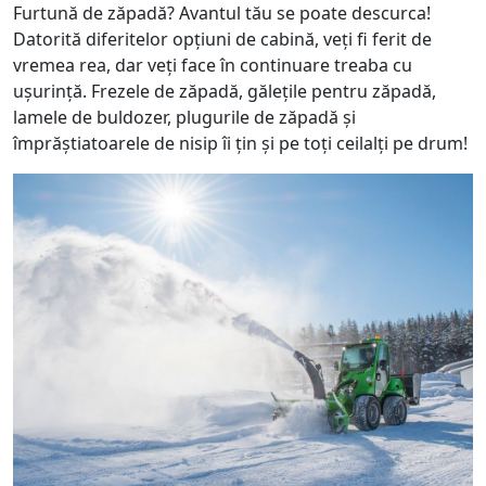
Furtună de zăpadă? Avantul tău se poate descurca!
Datorită diferitelor opțiuni de cabină, veți fi ferit de
vremea rea, dar veți face în continuare treaba cu
ușurință. Frezele de zăpadă, gălețile pentru zăpadă,
lamele de buldozer, plugurile de zăpadă și
împrăștiatoarele de nisip îi țin și pe toți ceilalți pe drum!