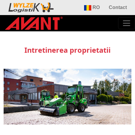
RO
Contact
Intretinerea proprietatii
Previous
Next