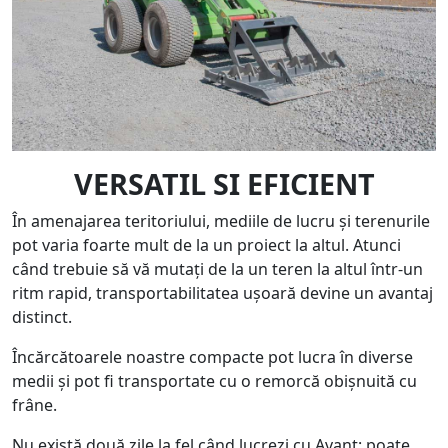
VERSATIL SI EFICIENT
În amenajarea teritoriului, mediile de lucru și terenurile
pot varia foarte mult de la un proiect la altul. Atunci
când trebuie să vă mutați de la un teren la altul într-un
ritm rapid, transportabilitatea ușoară devine un avantaj
distinct.
Încărcătoarele noastre compacte pot lucra în diverse
medii și pot fi transportate cu o remorcă obișnuită cu
frâne.
Nu există două zile la fel când lucrezi cu Avant: poate