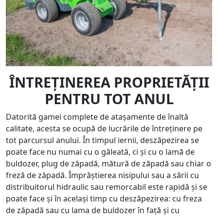
ÎNTREȚINEREA PROPRIETĂȚII
PENTRU TOT ANUL
Datorită gamei complete de atașamente de înaltă
calitate, acesta se ocupă de lucrările de întreținere pe
tot parcursul anului. În timpul iernii, deszăpezirea se
poate face nu numai cu o găleată, ci și cu o lamă de
buldozer, plug de zăpadă, mătură de zăpadă sau chiar o
freză de zăpadă. Împrăștierea nisipului sau a sării cu
distribuitorul hidraulic sau remorcabil este rapidă și se
poate face și în același timp cu deszăpezirea: cu freza
de zăpadă sau cu lama de buldozer în față și cu