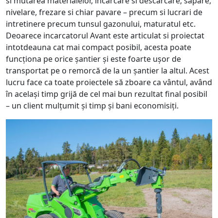
si mutarea materialelor, incarcare si descarcare, sapare,
nivelare, frezare si chiar pavare – precum si lucrari de
intretinere precum tunsul gazonului, maturatul etc.
Deoarece incarcatorul Avant este articulat si proiectat
intotdeauna cat mai compact posibil, acesta poate
funcționa pe orice șantier și este foarte ușor de
transportat pe o remorcă de la un șantier la altul. Acest
lucru face ca toate proiectele să zboare ca vântul, având
în același timp grijă de cel mai bun rezultat final posibil
– un client mulțumit și timp și bani economisiți.