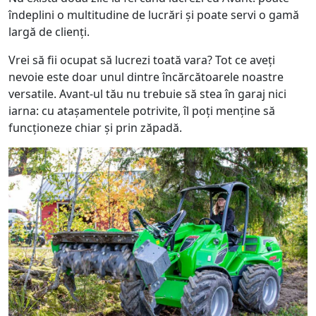
îndeplini o multitudine de lucrări și poate servi o gamă
largă de clienți.
Vrei să fii ocupat să lucrezi toată vara? Tot ce aveți
nevoie este doar unul dintre încărcătoarele noastre
versatile. Avant-ul tău nu trebuie să stea în garaj nici
iarna: cu atașamentele potrivite, îl poți menține să
funcționeze chiar și prin zăpadă.