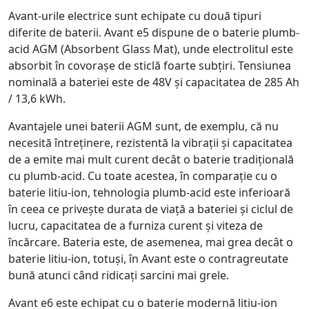
Avant-urile electrice sunt echipate cu două tipuri
diferite de baterii. Avant e5 dispune de o baterie plumb-
acid AGM (Absorbent Glass Mat), unde electrolitul este
absorbit în covorașe de sticlă foarte subțiri. Tensiunea
nominală a bateriei este de 48V și capacitatea de 285 Ah
/ 13,6 kWh.
Avantajele unei baterii AGM sunt, de exemplu, că nu
necesită întreținere, rezistentă la vibrații și capacitatea
de a emite mai mult curent decât o baterie tradițională
cu plumb-acid. Cu toate acestea, în comparație cu o
baterie litiu-ion, tehnologia plumb-acid este inferioară
în ceea ce privește durata de viață a bateriei și ciclul de
lucru, capacitatea de a furniza curent și viteza de
încărcare. Bateria este, de asemenea, mai grea decât o
baterie litiu-ion, totuși, în Avant este o contragreutate
bună atunci când ridicați sarcini mai grele.
Avant e6 este echipat cu o baterie modernă litiu-ion