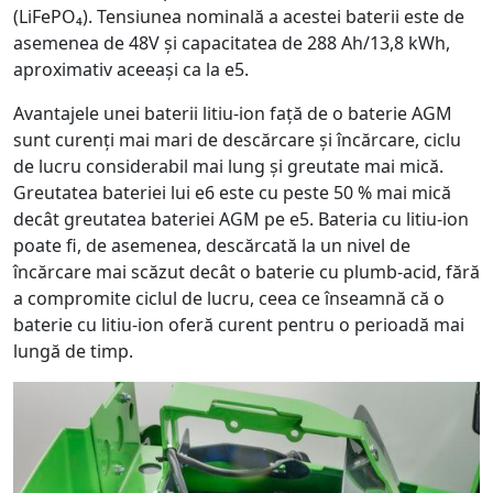
(LiFePO₄). Tensiunea nominală a acestei baterii este de
asemenea de 48V și capacitatea de 288 Ah/13,8 kWh,
aproximativ aceeași ca la e5.
Avantajele unei baterii litiu-ion față de o baterie AGM
sunt curenți mai mari de descărcare și încărcare, ciclu
de lucru considerabil mai lung și greutate mai mică.
Greutatea bateriei lui e6 este cu peste 50 % mai mică
decât greutatea bateriei AGM pe e5. Bateria cu litiu-ion
poate fi, de asemenea, descărcată la un nivel de
încărcare mai scăzut decât o baterie cu plumb-acid, fără
a compromite ciclul de lucru, ceea ce înseamnă că o
baterie cu litiu-ion oferă curent pentru o perioadă mai
lungă de timp.