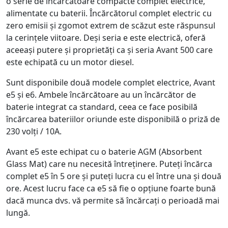
o serie de încărcătoare compacte complet electrice,
alimentate cu baterii. Încărcătorul complet electric cu
zero emisii și zgomot extrem de scăzut este răspunsul
la cerințele viitoare. Deși seria e este electrică, oferă
aceeași putere și proprietăți ca și seria Avant 500 care
este echipată cu un motor diesel.
Sunt disponibile două modele complet electrice, Avant
e5 și e6. Ambele încărcătoare au un încărcător de
baterie integrat ca standard, ceea ce face posibilă
încărcarea bateriilor oriunde este disponibilă o priză de
230 volți / 10A.
Avant e5 este echipat cu o baterie AGM (Absorbent
Glass Mat) care nu necesită întreținere. Puteți încărca
complet e5 în 5 ore și puteți lucra cu el între una și două
ore. Acest lucru face ca e5 să fie o opțiune foarte bună
dacă munca dvs. vă permite să încărcați o perioadă mai
lungă.